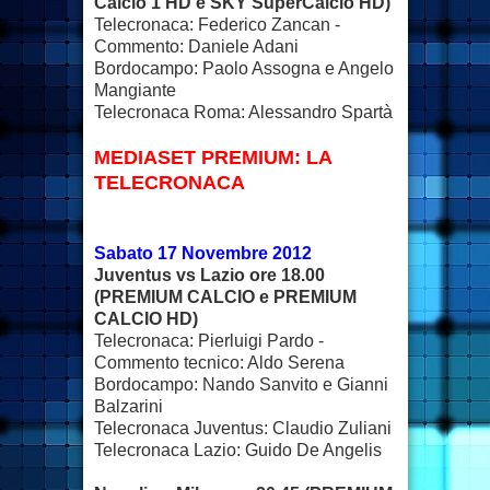
Calcio 1 HD e SKY SuperCalcio HD)
Telecronaca: Federico Zancan -
Commento: Daniele Adani
Bordocampo: Paolo Assogna e Angelo
Mangiante
Telecronaca Roma: Alessandro Spartà
MEDIASET PREMIUM
: LA
TELECRONACA
Sabato 17 Novembre 2012
Juventus vs Lazio ore 18.00
(PREMIUM CALCIO e PREMIUM
CALCIO HD)
Telecronaca: Pierluigi Pardo -
Commento tecnico: Aldo Serena
Bordocampo: Nando Sanvito e Gianni
Balzarini
Telecronaca Juventus: Claudio Zuliani
Telecronaca Lazio: Guido De Angelis