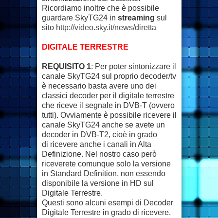
Ricordiamo inoltre che è possibile
guardare SkyTG24 in
streaming
sul
sito
http://video.sky.it/news/diretta
DIGITALE TERRESTRE
REQUISITO 1
: Per poter sintonizzare il
canale SkyTG24 sul proprio decoder/tv
è necessario basta avere uno dei
classici decoder per il digitale terrestre
che riceve il segnale in DVB-T (ovvero
tutti). Ovviamente è possibile ricevere il
canale SkyTG24 anche se avete un
decoder in DVB-T2, cioè in grado
di ricevere anche i canali in Alta
Definizione. Nel nostro caso però
riceverete comunque solo la versione
in Standard Definition, non essendo
disponibile la versione in HD sul
Digitale Terrestre.
Questi sono alcuni esempi di Decoder
Digitale Terrestre in grado di ricevere,