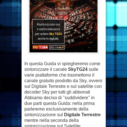
In questa Guida vi spiegheremo come
sintonizzare il canale
SkyTG24
sulle
varie piattaforme che trasmettono il
canale gratuito prodotto da Sky, ovvero
sul Digitale Terrestre e sul satellite con
decoder Sky per tutti gli abbonati
Abbiamo deciso di "suddividere" in
due parti questa Guida: nella prima
parleremo esclusivamente della
sintonizzazione sul
Digitale Terrestre
mentre nella seconda della
sintonizzazione sul Satellite.