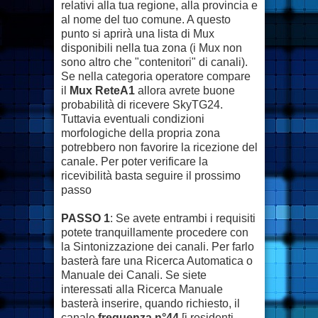
relativi alla tua regione, alla provincia e
al nome del tuo comune. A questo
punto si aprirà una lista di Mux
disponibili nella tua zona (i Mux non
sono altro che "contenitori" di canali).
Se nella categoria operatore compare
il
Mux ReteA1
allora avrete buone
probabilità di ricevere SkyTG24.
Tuttavia eventuali condizioni
morfologiche della propria zona
potrebbero non favorire la ricezione del
canale. Per poter verificare la
ricevibilità basta seguire il prossimo
passo
PASSO 1
: Se avete entrambi i requisiti
potete tranquillamente procedere con
la Sintonizzazione dei canali. Per farlo
basterà fare una Ricerca Automatica o
Manuale dei Canali. Se siete
interessati alla Ricerca Manuale
basterà inserire, quando richiesto, il
canale
frequenza n°44
[i residenti