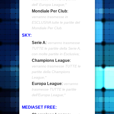
dell' Europa League;*
Mondiale Per Club
:
verranno trasmesse in
ESCLUSIVA tutte le partite del
Mondiale Per Club.
SKY:
Serie A
:
verranno trasmesse
TUTTE le partite della Serie A,
con molte partite in Esclusiva;
Champions League
:
verranno trasmesse TUTTE le
partite della Champions
League;*
Europa League
:
verranno
trasmesse TUTTE le partite
dell'Europa League;*
MEDIASET FREE: