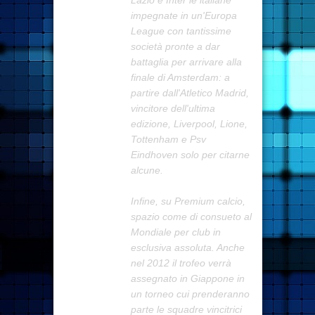
Lazio e Inter le italiane
impegnate in un'Europa
League con tantissime
società pronte a dar
battaglia per arrivare alla
finale di Amsterdam: a
partire dall'Atletico Madrid,
vincitore dell'ultima
edizione, Liverpool, Lione,
Tottenham e Psv
Eindhoven solo per citarne
alcune.
Infine, su Premium calcio,
spazio come di consueto al
Mondiale per club in
esclusiva assoluta. Anche
nel 2012 il trofeo verrà
assegnato in Giappone in
un torneo cui prenderanno
parte le squadre vincitrici