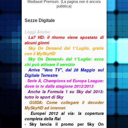
Mediaset Premium. (La pagina non è ancora
pubblica)
Sezze Digitale
Leggi Anche:
-
La7 HD: il ritorno viene spostato di
alcuni giorni
-
Sky On Demand dal 1°Luglio, gratis
con il MySkyHD
-
Sky On Demand+ dal 1°Luglio: ecco
chi può attivare il servizio
-
Arriva "Vero TV", dal 28 Maggio sul
Digitale Terrestre
-
S
erie A, Champions ed Europa League:
dove in tv dalla stagione 2012/2013
-
Anche la Formula 1 su Sky dal 2013:
tutto lo sport di Sky
-
GUIDA: Come collegare il decoder
MySkyHD ad internet
-
Europei 2012 al via: la copertura
completa della Rai
-
Sky lancia il promo per Sky On