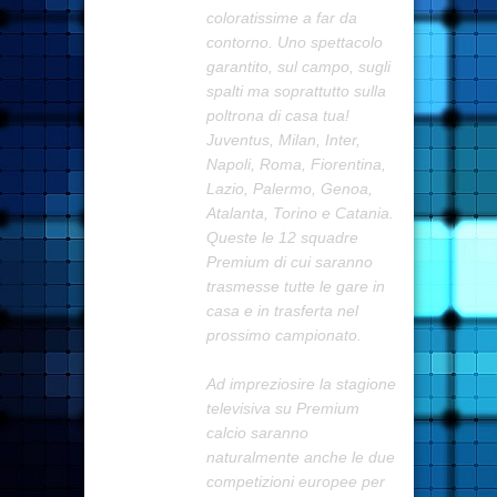
coloratissime a far da
contorno. Uno spettacolo
garantito, sul campo, sugli
spalti ma soprattutto sulla
poltrona di casa tua!
Juventus, Milan, Inter,
Napoli, Roma, Fiorentina,
Lazio, Palermo, Genoa,
Atalanta, Torino e Catania.
Queste le 12 squadre
Premium di cui saranno
trasmesse tutte le gare in
casa e in trasferta nel
prossimo campionato.
Ad impreziosire la stagione
televisiva su Premium
calcio saranno
naturalmente anche le due
competizioni europee per