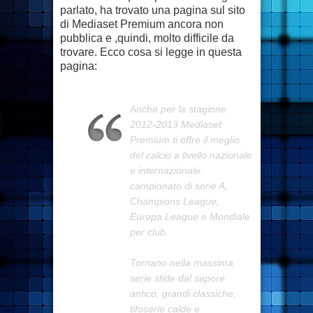
parlato, ha trovato una pagina sul sito
di Mediaset Premium ancora non
pubblica e ,quindi, molto difficile da
trovare. Ecco cosa si legge in questa
pagina:
Anche per la stagione
2012-2013 Mediaset
Premium ti offre il meglio
del calcio a livello nazionale
e internazionale:
campionato di serie A,
Champions League,
Europa League e Mondiale
per club.
Tornano nella massima
serie sfide dal sapore
antico, grandi classiche,
tifoserie calde e