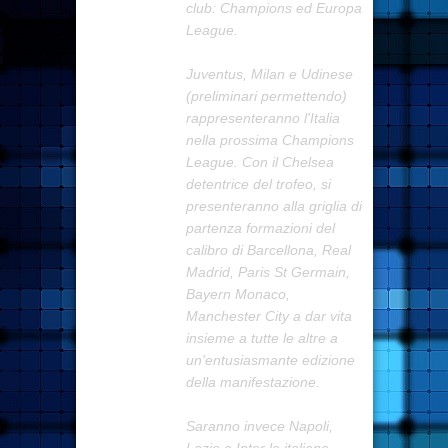
club: Champions ed Europa
League.
Juventus, Milan e Udinese
(preliminari permettendo)
rappresenteranno l'Italia
nella prossima Champions
League. Con il Chelsea
detentrice del trofeo, si
presenteranno alla griglia di
partenza formazioni del
calibro di Barcellona, Real
Madrid, Paris St Germain,
Bayern Monaco,
Manchester City a dar vita
insieme a tutte le altre a
un'entusiasmante edizione
della manifestazione.
Saranno invece Napoli,