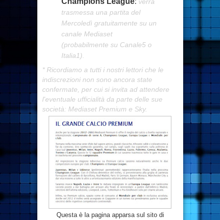
Champions League
:
verrà
trasmessa una partita del
Mercoledì gratuitamente su un
canale Mediaset
(probabilmente su Canale5 o
Italia1).
* Ricordiamo a tutti i nostri lettori che le
indiscrezioni non sono ancora state
confermate, per cui si invita ad attendere
l'eventuale ufficialità da parte delle sue
società: Mediaset Premium e Sky.
Questa è la pagina apparsa sul sito di