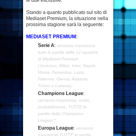
le due esclusive.
Stando a quanto pubblicato sul sito di
Mediaset Premium, la situazione nella
prossima stagione sarà la seguente:
MEDIASET PREMIUM:
Serie A
:
verranno trasmesse
tutte le partite delle 12 squadre
di Mediaset Premium
(Juventus, Milan, Inter, Napoli,
Roma, Fiorentina, Lazio,
Palermo, Genoa, Atalanta,
Torino e Catania);
Champions League
:
verranno trasmesse, molto
probabilmente, TUTTE le
partite della Champions
League;*
Europa League
:
verranno
trasmesse TUTTE le partite