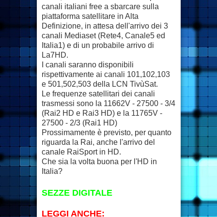
canali italiani free a sbarcare sulla
piattaforma satellitare in Alta
Definizione, in attesa dell'arrivo dei 3
canali Mediaset (Rete4, Canale5 ed
Italia1) e di un probabile arrivo di
La7HD.
I canali saranno disponibili
rispettivamente ai canali 101,102,103
e 501,502,503 della LCN TivùSat.
Le frequenze satellitari dei canali
trasmessi sono la 11662V - 27500 - 3/4
(Rai2 HD e Rai3 HD) e la 11765V -
27500 - 2/3 (Rai1 HD)
Prossimamente è previsto, per quanto
riguarda la Rai, anche l'arrivo del
canale RaiSport in HD.
Che sia la volta buona per l'HD in
Italia?
SEZZE DIGITALE
LEGGI ANCHE: