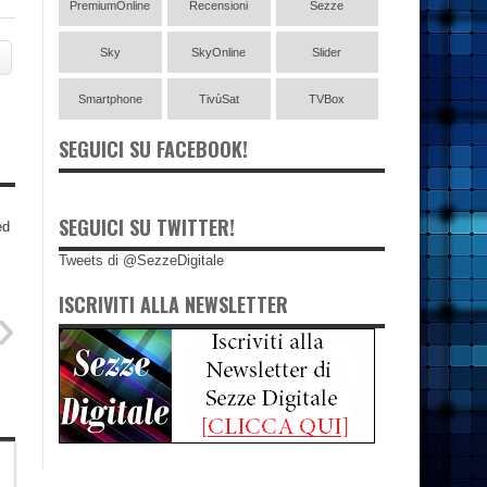
PremiumOnline
Recensioni
Sezze
Sky
SkyOnline
Slider
Smartphone
TivùSat
TVBox
SEGUICI SU FACEBOOK!
SEGUICI SU TWITTER!
ed
Tweets di @SezzeDigitale
ISCRIVITI ALLA NEWSLETTER
»