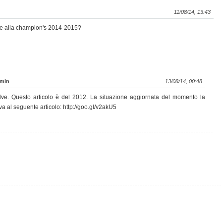
11/08/14, 13:43
sce alla champion's 2014-2015?
min
13/08/14, 00:48
lve. Questo articolo è del 2012. La situazione aggiornata del momento la
va al seguente articolo: http://goo.gl/v2akU5