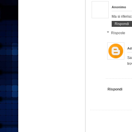
Anonimo
Ma si riferi
Rispondi
Risposte
Ad
Sa
tro
Rispondi