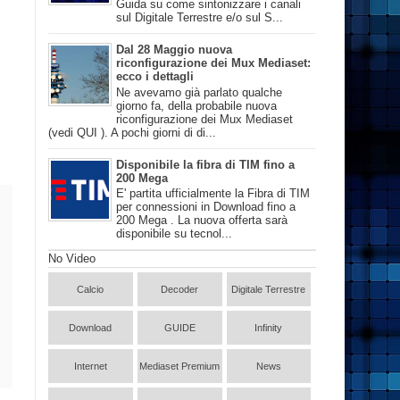
Guida su come sintonizzare i canali
sul Digitale Terrestre e/o sul S...
Dal 28 Maggio nuova
riconfigurazione dei Mux Mediaset:
ecco i dettagli
Ne avevamo già parlato qualche
giorno fa, della probabile nuova
riconfigurazione dei Mux Mediaset
(vedi QUI ). A pochi giorni di di...
Disponibile la fibra di TIM fino a
200 Mega
E' partita ufficialmente la Fibra di TIM
per connessioni in Download fino a
200 Mega . La nuova offerta sarà
disponibile su tecnol...
No Video
Calcio
Decoder
Digitale Terrestre
Download
GUIDE
Infinity
Internet
Mediaset Premium
News