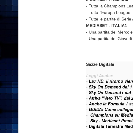
- Tutta la Champions Le
- Tutta l'Europa League
- Tutte le partite di Ser
MEDIASET - ITALIA1
- Una partita del Mercol
- Una partita del Gioved
Sezze Digitale
Leggi Anche:
-
La7 HD: il ritorno vie
-
Sky On Demand dal 1°
-
Sky On Demand+ dal 1°
-
Arriva "Vero TV", dal 
-
Anche la Formula 1 su
-
GUIDA: Come collegar
-
Champions su Media
-
Sky - Mediaset Premiu
-
Digitale Terrestre Medi