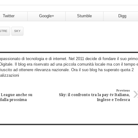
Twitter
Google+
Stumble
Digg
STRE
SKY
assionato di tecnologia e di internet. Nel 2011 decide di fondare il suo primo
igitale. Il blog era riservato ad una piccola comunità locale ma con il tempo 
 riuscito ad ottenere rilevanza nazionale. Ora il suo blog ha superato quota 2
ualizzazioni
Previous
s League anche su
Sky: il confronto tra la pay-tv Italiana,
dalla prossima
Inglese e Tedesca