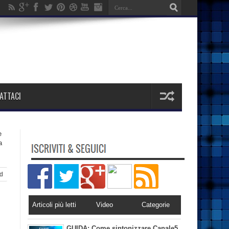
ATTACI
e
a
d
Articoli più letti
Video
Categorie
GUIDA: Come sintonizzare Canale5