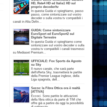
HD, Rete4 HD ed Italia1 HD sul
proprio decoder/tv
In questa Guida vi spieghiamo, passo
passo, come sintonizzare sul vostro
decoder o sulla vostra tv compatibili i
canali in Alta Defin...
GUIDA: Come sintonizzare
EuroSport ed EuroSport2 sul
Digitale Terrestre
In questa Guida vi spieghiamo come
sintonizzare sul vostro decoder o sulla
vostra tv compatibili i canali trasmessi
su Mediaset Premium...
UFFICIALE: Fox Sports da Agosto
su Sky
Il nuovo canale, che sarà parte
dell'offerta Sky, trasmetterà le partite
della Premier League inglese, della
Liga spagnola, dell...
Sezze: la Fibra Ottica ora è realtà
[ATTIVA]
Eccoci. Sono partite le attivazioni
della fibra ottica da parte di TIM che
offre già a partire da oggi la possibilità
di sottoscriv...