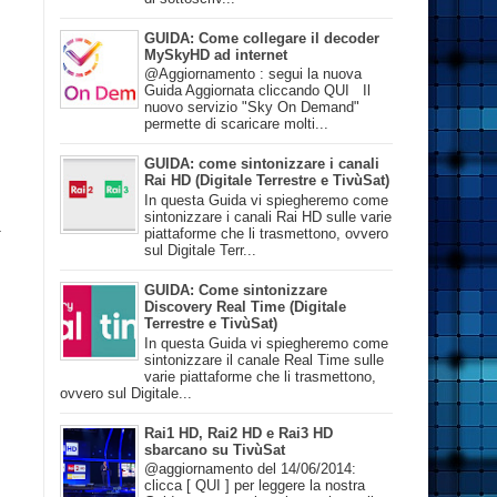
GUIDA: Come collegare il decoder
MySkyHD ad internet
@Aggiornamento : segui la nuova
Guida Aggiornata cliccando QUI Il
nuovo servizio "Sky On Demand"
permette di scaricare molti...
GUIDA: come sintonizzare i canali
Rai HD (Digitale Terrestre e TivùSat)
In questa Guida vi spiegheremo come
sintonizzare i canali Rai HD sulle varie
a
piattaforme che li trasmettono, ovvero
sul Digitale Terr...
GUIDA: Come sintonizzare
Discovery Real Time (Digitale
Terrestre e TivùSat)
In questa Guida vi spiegheremo come
sintonizzare il canale Real Time sulle
varie piattaforme che li trasmettono,
ovvero sul Digitale...
Rai1 HD, Rai2 HD e Rai3 HD
sbarcano su TivùSat
@aggiornamento del 14/06/2014:
clicca [ QUI ] per leggere la nostra