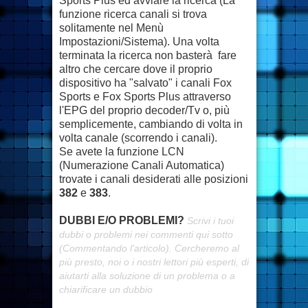
Sports Plus ed avviare la ricerca (La
funzione ricerca canali si trova
solitamente nel Menù
Impostazioni/Sistema). Una volta
terminata la ricerca non basterà fare
altro che cercare dove il proprio
dispositivo ha "salvato" i canali Fox
Sports e Fox Sports Plus attraverso
l'EPG del proprio decoder/Tv o, più
semplicemente, cambiando di volta in
volta canale (scorrendo i canali).
Se avete la funzione LCN
(Numerazione Canali Automatica)
trovate i canali desiderati alle posizioni
382
e
383
.
DUBBI E/O PROBLEMI?
Scrivi i tuoi
dubbi o problemi nei commenti qui sotto
(Commentando l'articolo). Cercheremo al
più presto, noi o i nostri lettori più esperti, di
aiutarti alla soluzione di un problema o a
chiarificare un dubbio