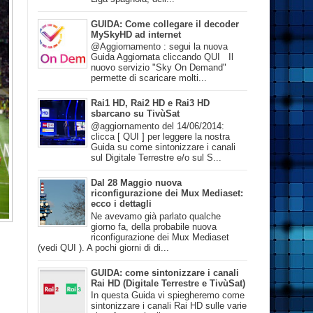
GUIDA: Come collegare il decoder
MySkyHD ad internet
@Aggiornamento : segui la nuova
Guida Aggiornata cliccando QUI Il
nuovo servizio "Sky On Demand"
permette di scaricare molti...
Rai1 HD, Rai2 HD e Rai3 HD
sbarcano su TivùSat
@aggiornamento del 14/06/2014:
clicca [ QUI ] per leggere la nostra
Guida su come sintonizzare i canali
sul Digitale Terrestre e/o sul S...
Dal 28 Maggio nuova
riconfigurazione dei Mux Mediaset:
ecco i dettagli
Ne avevamo già parlato qualche
giorno fa, della probabile nuova
riconfigurazione dei Mux Mediaset
(vedi QUI ). A pochi giorni di di...
GUIDA: come sintonizzare i canali
Rai HD (Digitale Terrestre e TivùSat)
In questa Guida vi spiegheremo come
sintonizzare i canali Rai HD sulle varie