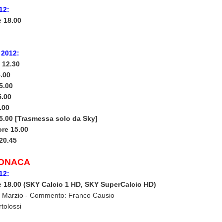
12:
 18.00
 2012:
 12.30
.00
5.00
5.00
.00
5.00
[Trasmessa solo da Sky]
re 15.00
20.45
RONACA
12:
 18.00 (SKY Calcio 1 HD, SKY SuperCalcio HD)
i Marzio - Commento: Franco Causio
tolossi