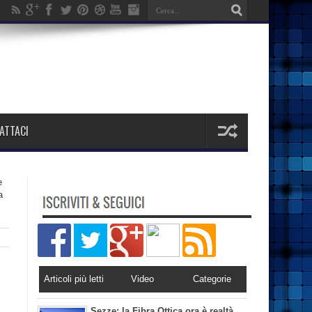
ATTACI
e
a
Articoli più letti
Video
Categorie
Sezze: la Fibra Ottica ora è realtà