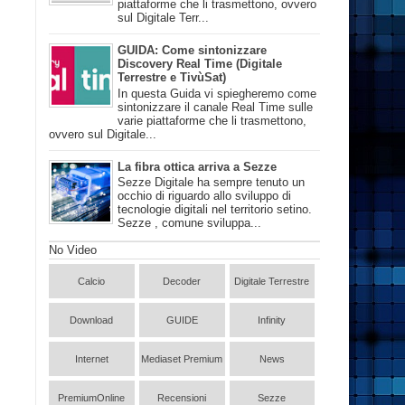
piattaforme che li trasmettono, ovvero
sul Digitale Terr...
GUIDA: Come sintonizzare
Discovery Real Time (Digitale
Terrestre e TivùSat)
In questa Guida vi spiegheremo come
sintonizzare il canale Real Time sulle
varie piattaforme che li trasmettono,
ovvero sul Digitale...
La fibra ottica arriva a Sezze
Sezze Digitale ha sempre tenuto un
occhio di riguardo allo sviluppo di
tecnologie digitali nel territorio setino.
Sezze , comune sviluppa...
No Video
Calcio
Decoder
Digitale Terrestre
Download
GUIDE
Infinity
Internet
Mediaset Premium
News
PremiumOnline
Recensioni
Sezze