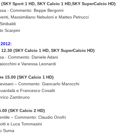
45 (SKY Sport 1 HD, SKY Calcio 1 HD,SKY SuperCalcio HD)
essa - Commento: Beppe Bergomi
nti, Massimiliano Nebuloni e Matteo Petrucci
Sinibaldi
to Scarpini
 2012:
 12.30 (
SKY Calcio 1 HD, SKY SuperCalcio HD)
sa - Commento: Daniele Adani
iocchini e Vanessa Leonardi
re 15.00 (SKY Calcio 1 HD)
revisani – Commento: Giancarlo Marocchi
uardalà e Francesco Cosatti
Enrico Zambruno
5.00 (SKY Calcio 2 HD)
entile – Commento: Claudio Onofri
tti e Luca Tommasini
ro Suma