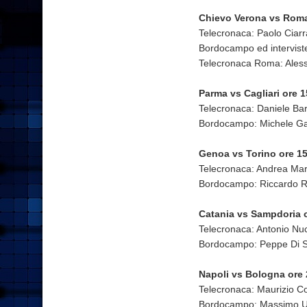
Chievo Verona vs Roma
Telecronaca: Paolo Ciar
Bordocampo ed intervist
Telecronaca Roma: Ales
Parma vs Cagliari ore 1
Telecronaca: Daniele B
Bordocampo: Michele Gal
Genoa vs Torino ore 15
Telecronaca: Andrea Ma
Bordocampo: Riccardo 
Catania vs Sampdoria o
Telecronaca: Antonio N
Bordocampo: Peppe Di S
Napoli vs Bologna ore 
Telecronaca: Maurizio 
Bordocampo: Massimo Ugo