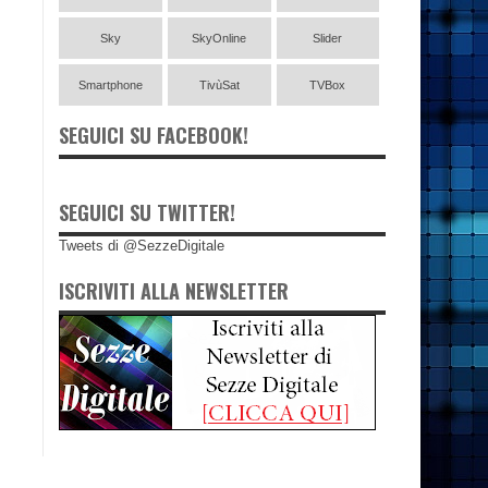
Sky
SkyOnline
Slider
Smartphone
TivùSat
TVBox
SEGUICI SU FACEBOOK!
SEGUICI SU TWITTER!
Tweets di @SezzeDigitale
ISCRIVITI ALLA NEWSLETTER