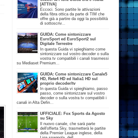
[ATTIVA]
Eccoci. Sono partite le attivazioni
della fibra ottica da parte di TIM che
offre già a partire da oggi la possibilità
di sottoscriv...
GUIDA: Come sintonizzare
EuroSport ed EuroSport2 sul
Digitale Terrestre
In questa Guida vi spieghiamo come
sintonizzare sul vostro decoder o sulla
vostra tv compatibili i canali trasmessi
su Mediaset Premium...
GUIDA: Come sintonizzare Canale5
HD, Rete4 HD ed Italia1 HD sul
proprio decoder/tv
In questa Guida vi spieghiamo, passo
passo, come sintonizzare sul vostro
decoder o sulla vostra tv compatibili i
canali in Alta Defin...
UFFICIALE: Fox Sports da Agosto
su Sky
Il nuovo canale, che sarà parte
dell'offerta Sky, trasmetterà le partite
della Premier League inglese, della
Liga spagnola, dell...