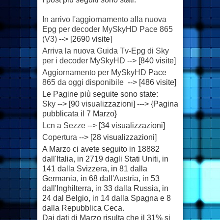
In arrivo l'aggiornamento alla nuova
Epg per decoder MySkyHD Pace 865
(V3)
--> [2690 visite]
Arriva la nuova Guida Tv-Epg di Sky
per i decoder MySkyHD
--> [840 visite]
Aggiornamento per MySkyHD Pace
865 da oggi disponibile
--> [486 visite]
Le Pagine più seguite sono state:
Sky
--> [90 visualizzazioni] ---> {Pagina
pubblicata il 7 Marzo}
Lcn a Sezze
--> [34 visualizzazioni]
Copertura
--> [28 visualizzazioni]
A Marzo ci avete seguito in 18882
dall'Italia, in 2719 dagli Stati Uniti, in
141 dalla Svizzera, in 81 dalla
Germania, in 68 dall'Austria, in 53
dall'Inghilterra, in 33 dalla Russia, in
24 dal Belgio, in 14 dalla Spagna e 8
dalla Repubblica Ceca.
Dai dati di Marzo risulta che il 31% si