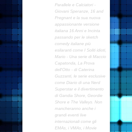
Parallele e Calciatori -
Giovani Speranze, 16 and
Pregnant e la sua nuova
appassionante versione
italiana 16 Anni e Incinta
passando per le sketch
comedy italiane più
esilaranti come I Soliti idioti,
Mario - Una serie di Maccio
Capatonda, La Prova
dell'Otto - di Caterina
Guzzanti, le serie esclusive
come Diario di una Nerd
Superstar e il divertimento
di Gandia Shore, Geordie
Shore e The Valleys. Non
mancheranno anche i
grandi eventi live
internazionali come gli
EMAs, i VMAs, i Movie