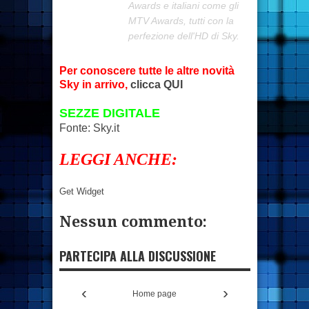
Awards e italiani come gli
MTV Awards, tutti con la
perfezione dell'HD di Sky.
Per conoscere tutte le altre novità
Sky in arrivo,
clicca QUI
SEZZE DIGITALE
Fonte: Sky.it
LEGGI ANCHE:
Get Widget
Nessun commento:
PARTECIPA ALLA DISCUSSIONE
‹
›
Home page