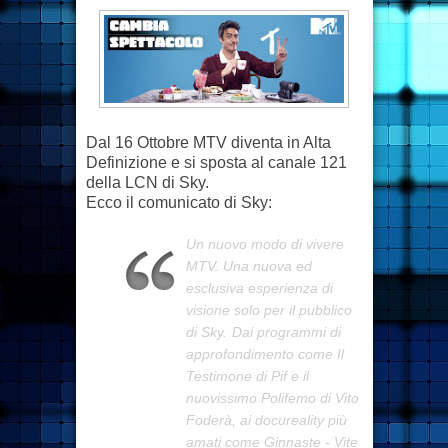
Dal 16 Ottobre MTV diventa in Alta
Definizione e si sposta al canale 121
della LCN di Sky.
Ecco il comunicato di Sky:
Un nuovo modo di vivere
MTV. Una nuova ed
esclusiva esperienza di
visione solo per il pubblico
di Sky.
Dai programmi di
approfondimento come Il
Testimone di Pif e il
nuovissimo Polifemo di Vito
Foderà, ai docureality più
amati come Ginnaste - Vite