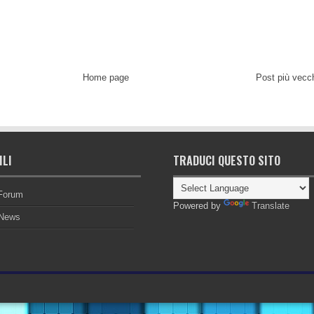
Home page
Post più vecc
ILI
TRADUCI QUESTO SITO
 Forum
Powered by
Translate
News