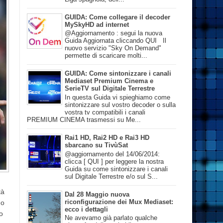
GUIDA: Come collegare il decoder
MySkyHD ad internet
@Aggiornamento : segui la nuova
Guida Aggiornata cliccando QUI Il
nuovo servizio "Sky On Demand"
permette di scaricare molti...
GUIDA: Come sintonizzare i canali
Mediaset Premium Cinema e
SerieTV sul Digitale Terrestre
In questa Guida vi spieghiamo come
sintonizzare sul vostro decoder o sulla
vostra tv compatibili i canali
PREMIUM CINEMA trasmessi su Me...
Rai1 HD, Rai2 HD e Rai3 HD
sbarcano su TivùSat
@aggiornamento del 14/06/2014:
clicca [ QUI ] per leggere la nostra
Guida su come sintonizzare i canali
sul Digitale Terrestre e/o sul S...
tà
Dal 28 Maggio nuova
riconfigurazione dei Mux Mediaset:
no
ecco i dettagli
o
Ne avevamo già parlato qualche