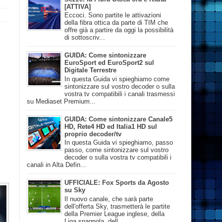
[ATTIVA]
Eccoci. Sono partite le attivazioni
della fibra ottica da parte di TIM che
offre già a partire da oggi la possibilità
di sottoscriv...
GUIDA: Come sintonizzare
EuroSport ed EuroSport2 sul
Digitale Terrestre
In questa Guida vi spieghiamo come
sintonizzare sul vostro decoder o sulla
vostra tv compatibili i canali trasmessi
su Mediaset Premium...
GUIDA: Come sintonizzare Canale5
HD, Rete4 HD ed Italia1 HD sul
proprio decoder/tv
In questa Guida vi spieghiamo, passo
passo, come sintonizzare sul vostro
decoder o sulla vostra tv compatibili i
canali in Alta Defin...
UFFICIALE: Fox Sports da Agosto
su Sky
Il nuovo canale, che sarà parte
dell'offerta Sky, trasmetterà le partite
della Premier League inglese, della
Liga spagnola, dell...