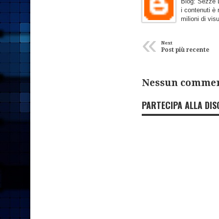
Blog: Sezze D
i contenuti è
milioni di vis
«
Next
Post più recente
Nessun commen
PARTECIPA ALLA DIS