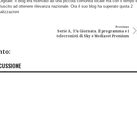
igitale. Il blog era riservato ad una piccola comunità locale ma con il tempo 
 riuscito ad ottenere rilevanza nazionale. Ora il suo blog ha superato quota 2
ualizzazioni
Previous
Serie A, 37a Giornata. Il programma e i
telecronisti di Sky e Mediaset Premium
to:
CUSSIONE