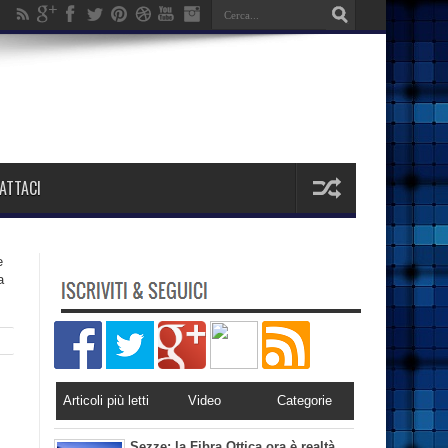
ATTACI
e
a
Articoli più letti
Video
Categorie
Sezze: la Fibra Ottica ora è realtà