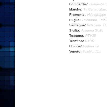
Lombardia:
Telelombard
Marche:
Tv Centro Mar
Piemonte:
Videogruppo
Puglia:
Telenorba, Tele
Sardegna:
Videolina, T
Sicilia:
Antenna Sicilia
Toscana:
RTV38
Trentino:
RTRR
Umbria:
Umbria Tv
Veneto:
TeleNordEst