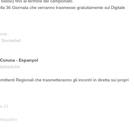
in basso) fino al termine del campionato.
ella 36 Giornata che verranno trasmesse gratuitamente sul Digitale
ncia
al Sociedad
 Coruna - Espanyol
Valladolid
ittenti Regionali che trasmetteranno gli incontri in diretta sui propri
le 21
lequattro