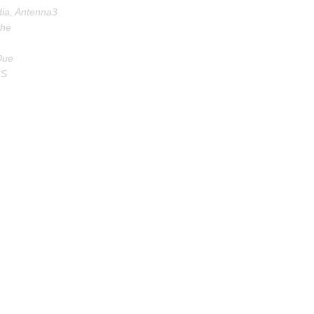
ia, Antenna3
che
Due
CS