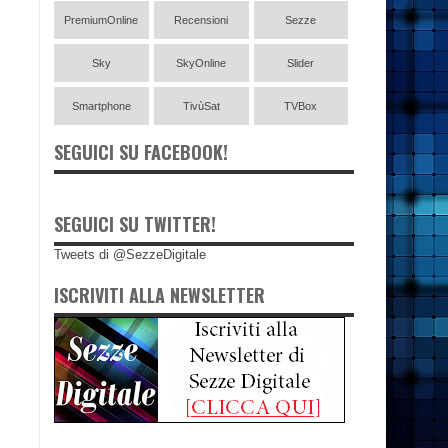
PremiumOnline
Recensioni
Sezze
Sky
SkyOnline
Slider
Smartphone
TivùSat
TVBox
SEGUICI SU FACEBOOK!
SEGUICI SU TWITTER!
Tweets di @SezzeDigitale
ISCRIVITI ALLA NEWSLETTER