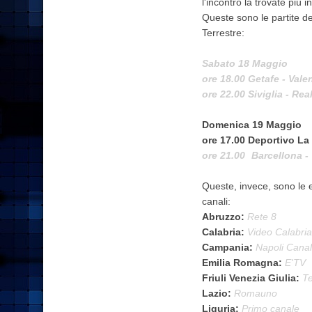
l'incontro la trovate più 
Queste sono le partite d
Terrestre:
Sabato 18 Maggio
ore 18.00 Getafe - Vale
ore 22.00 Siviglia - Re
Domenica 19 Maggio
ore 17.00 Deportivo La
ore 21.00
Barcellona - 
Queste, invece, sono le em
canali:
Abruzzo:
Rete 8
Calabria:
Video Calabria
Campania:
Napoli Cana
Emilia Romagna:
E'TV
Friuli Venezia Giulia:
Te
Lazio:
Romauno
Liguria:
Primo canale